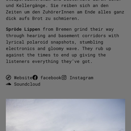
und Kellergänge. Sie reiben sich an den
Zeiten um den ZuhörerInnen am Ende alles ganz
dick aufs Brot zu schmieren.
Spröde Lippen
from Bremen grind their way
through hearing and basement corridors with
lyrical polaroid snapshots, stumbling
electronics and gloomy wave. They rub up
against the times to end up giving the
listeners everything they’ve got.
Website
facebook
Instagram
Soundcloud