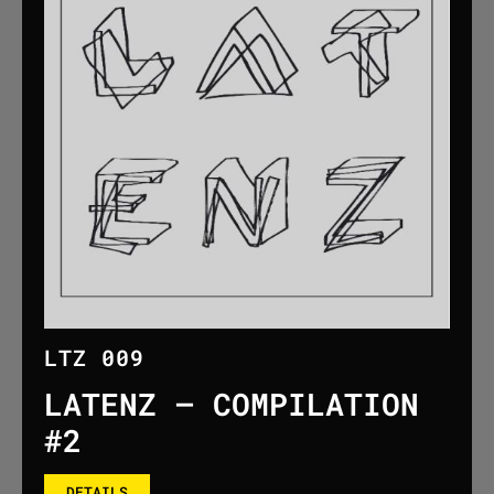
LTZ 009
LATENZ – COMPILATION
#2​
DETAILS