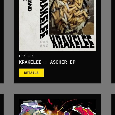
LTZ 031
KRAKELEE – ASCHER EP
DETAILS