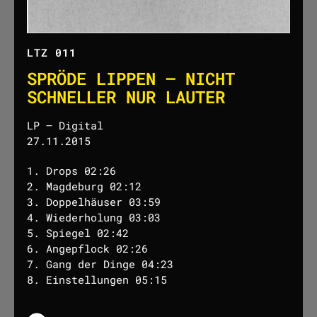
LTZ 011
SPRÖDE LIPPEN – NICHT
SCHNELLER NUR LAUTER
LP – Digital
27.11.2015
1. Drops 02:26
2. Magdeburg 02:12
3. Doppelhäuser 03:59
4. Wiederholung 03:03
5. Spiegel 02:42
6. Angepflock 02:26
7. Gang der Dinge 04:23
8. Einstellungen 05:15