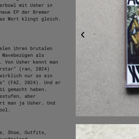
erbowl mit Usher in
neue EP der Bremer
as Wort klingt gleich.
elen ihren brutalen
 Wavebezügen als
. Von Usher kennt man
rstar“ (ran, 2024)
wirklich nur so ein
s“ (FAZ, 2024). Und er
bi gemacht haben.
sstufen, aber
rt man ja Usher. Und
ool.
e, Show, Outfits,
kunftsland,