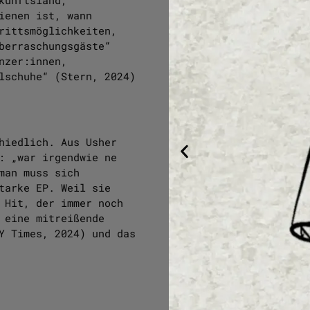
ienen ist, wann
rittsmöglichkeiten,
berraschungsgäste“
nzer:innen,
lschuhe“ (Stern, 2024)
hiedlich. Aus Usher
: „war irgendwie ne
man muss sich
tarke EP. Weil sie
 Hit, der immer noch
 eine mitreißende
Y Times, 2024) und das