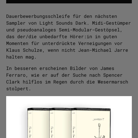
Dauerbewerbungsschleife für den nächsten
Sampler von Light Sounds Dark. Midi-Gestümper
und pseudoanaloges Semi-Modular-Gestöpsel,
das der/die unbedarfte Hörer:in in guten
Momenten für unterdrückte Verneigungen vor
Klaus Schulze, wenn nicht Jean-Michael Jarre
halten mag.
In besseren erscheinen Bilder von James
Ferraro, wie er auf der Suche nach Spencer
Clark hilflos im Regen durch die Wesermarsch
stolpert.