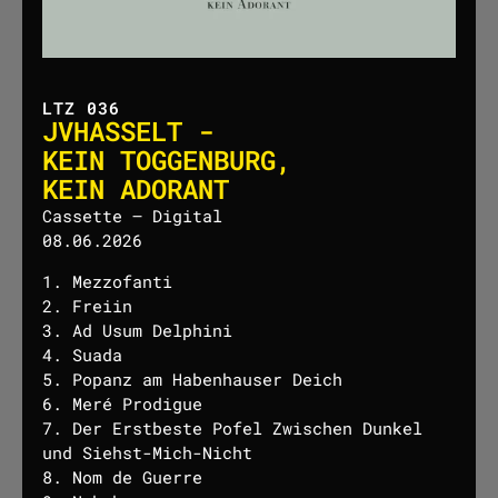
LTZ 036
JVHASSELT -
KEIN TOGGENBURG,
KEIN ADORANT
Cassette – Digital
08.06.2026
1. Mezzofanti
2. Freiin
3. Ad Usum Delphini
4. Suada
5. Popanz am Habenhauser Deich
6. Meré Prodigue
7. Der Erstbeste Pofel Zwischen Dunkel
und Siehst-Mich-Nicht
8. Nom de Guerre